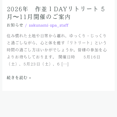
リ
ー
2026年 作並１DAYリトリート 5
ト
月〜11月開催のご案内
5
お知らせ
/
sakunami-spa_staff
月〜
11
住み慣れた土地や日常から離れ、ゆっくり・じっくり
月
と過ごしながら、心と体を癒す「リトリート」という
開
時間の過ごし方はいかがでしょうか。皆様の参加を心
催
よりお待ちしております。 開催日時 5月16日
の
（土）、5月23日（土）、6 […]
ご
続きを読む »
案
内