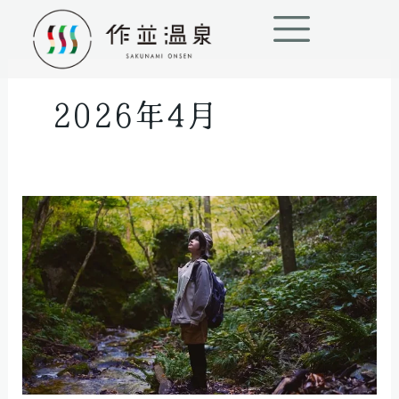
内
容
を
ス
2026年4月
キ
ッ
プ
2026
年
作
並
１
DAY
リ
ト