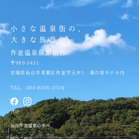
小さな温泉街の、
大きな旅景色。
作並温泉旅館組合
〒989-3431
宮城県仙台市青葉区作並字元木1 湯の原ホテル内
TEL 080-8300-2024
F
I
a
c
TOP
c
o
e
n
仙台作並温泉の歩み
b
-
宿のご紹介