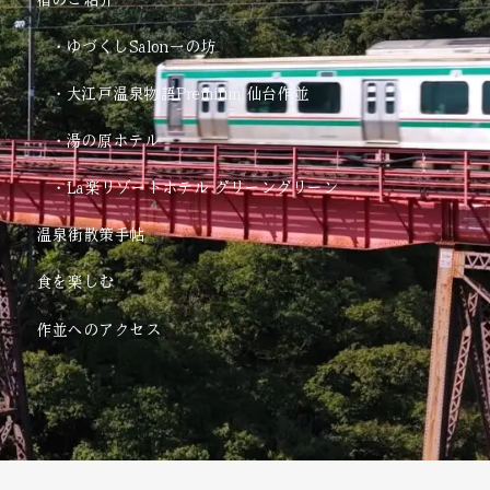
o
i
o
n
・ゆづくしSalon一の坊
k
s
t
・大江戸温泉物語Premium 仙台作並
a
・湯の原ホテル
g
r
・La楽リゾートホテル グリーングリーン
a
m
温泉街散策手帖
-
食を楽しむ
1
作並へのアクセス