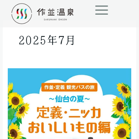
内
容
を
ス
2025年7月
キ
ッ
プ
作
並・
定
義
観
光
バ
ス