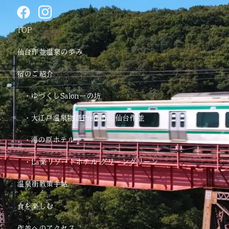
F
I
a
c
TOP
c
o
e
n
仙台作並温泉の歩み
b
-
宿のご紹介
o
i
o
n
・ゆづくしSalon一の坊
k
s
t
・大江戸温泉物語Premium 仙台作並
a
・湯の原ホテル
g
r
・La楽リゾートホテル グリーングリーン
a
m
温泉街散策手帖
-
食を楽しむ
1
作並へのアクセス