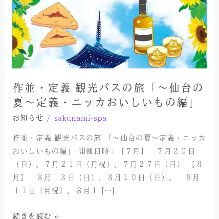
の
旅
「～
仙
台
の
夏
作並・定義 観光バスの旅「～仙台の
～
夏～定義・ニッカおいしいもの編」
定
お知らせ
/
sakunami-spa
義・
ニ
作並・定義 観光バスの旅 「～仙台の夏～定義・ニッカ
ッ
おいしいもの編」 開催日時：【７月】 ７月２０日
カ
（日）、７月２１日（月祝）、７月２７日（日） 【８
お
月】 ８月 ３日（日）、８月１０日（日）、 ８月
い
１１日（月祝）、８月１ […]
し
い
続きを読む »