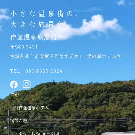
小さな温泉街の、
大きな旅景色。
作並温泉旅館組合
〒989-3431
宮城県仙台市青葉区作並字元木1 湯の原ホテル内
TEL 080-8300-2024
F
I
a
c
TOP
c
o
e
n
仙台作並温泉の歩み
b
-
宿のご紹介
o
i
o
n
・ゆづくしSalon一の坊