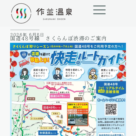
内
容
を
ス
2026年 6月8日
キ
国道48号線 さくらんぼ渋滞のご案内
ッ
プ