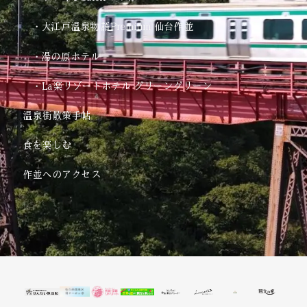
k
s
t
・大江戸温泉物語Premium 仙台作並
a
・湯の原ホテル
g
r
・La楽リゾートホテル グリーングリーン
a
m
温泉街散策手帖
-
食を楽しむ
1
作並へのアクセス